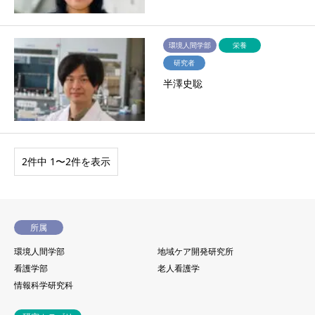
環境人間学部
栄養
研究者
半澤史聡
2件中 1〜2件を表示
所属
環境人間学部
地域ケア開発研究所
看護学部
老人看護学
情報科学研究科