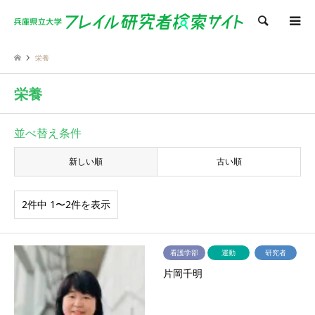
検索
栄養
栄養
並べ替え条件
新しい順
古い順
2件中 1〜2件を表示
看護学部
運動
研究者
片岡千明