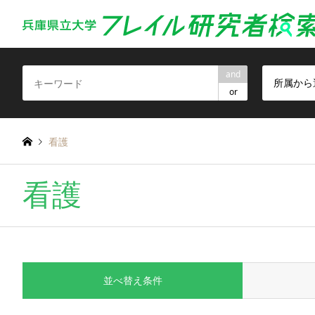
and
所属から
or
看護
看護
並べ替え条件