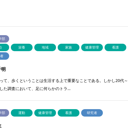
学部
動
栄養
地域
家族
健康管理
看護
究者
千明
って、歩くということは生活する上で重要なことである。しかし20代～
した調査において、足に何らかのトラ…
学部
運動
健康管理
看護
研究者
花