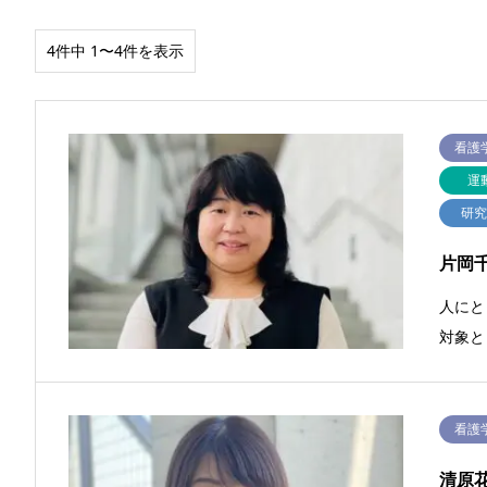
4件中 1〜4件を表示
看護
運
研
片岡
人にと
対象と
看護
清原