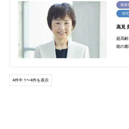
看護
研
高見 
超高齢
能の脆
4件中 1〜4件を表示