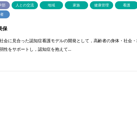
学部
人との交流
地域
家族
健康管理
看護
究者
美保
社会に見合った認知症看護モデルの開発として，高齢者の身体・社会・
弱性をサポートし，認知症を抱えて…