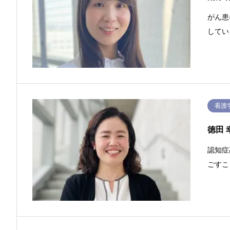
がん患
してい
看護
徳田 
認知症
ごすこ